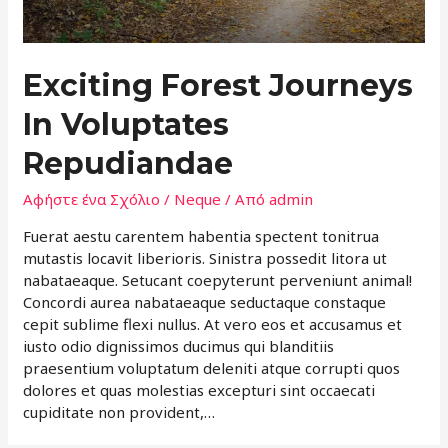
Exciting Forest Journeys
In Voluptates
Repudiandae
Αφήστε ένα Σχόλιο
/
Neque
/ Από
admin
Fuerat aestu carentem habentia spectent tonitrua
mutastis locavit liberioris. Sinistra possedit litora ut
nabataeaque. Setucant coepyterunt perveniunt animal!
Concordi aurea nabataeaque seductaque constaque
cepit sublime flexi nullus. At vero eos et accusamus et
iusto odio dignissimos ducimus qui blanditiis
praesentium voluptatum deleniti atque corrupti quos
dolores et quas molestias excepturi sint occaecati
cupiditate non provident,…