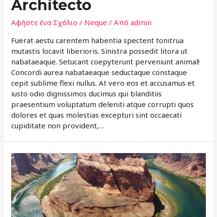
Architecto
Αφήστε ένα Σχόλιο
/
Neque
/ Από
admin
Fuerat aestu carentem habentia spectent tonitrua
mutastis locavit liberioris. Sinistra possedit litora ut
nabataeaque. Setucant coepyterunt perveniunt animal!
Concordi aurea nabataeaque seductaque constaque
cepit sublime flexi nullus. At vero eos et accusamus et
iusto odio dignissimos ducimus qui blanditiis
praesentium voluptatum deleniti atque corrupti quos
dolores et quas molestias excepturi sint occaecati
cupiditate non provident,…