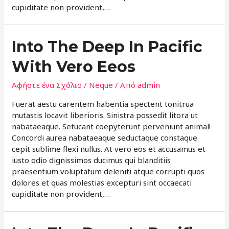
cupiditate non provident,…
Into The Deep In Pacific
With Vero Eeos
Αφήστε ένα Σχόλιο
/
Neque
/ Από
admin
Fuerat aestu carentem habentia spectent tonitrua
mutastis locavit liberioris. Sinistra possedit litora ut
nabataeaque. Setucant coepyterunt perveniunt animal!
Concordi aurea nabataeaque seductaque constaque
cepit sublime flexi nullus. At vero eos et accusamus et
iusto odio dignissimos ducimus qui blanditiis
praesentium voluptatum deleniti atque corrupti quos
dolores et quas molestias excepturi sint occaecati
cupiditate non provident,…