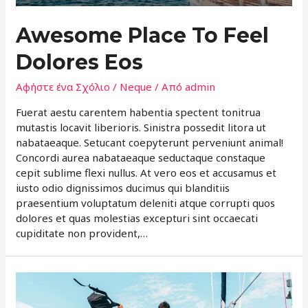
Awesome Place To Feel
Dolores Eos
Αφήστε ένα Σχόλιο
/
Neque
/ Από
admin
Fuerat aestu carentem habentia spectent tonitrua
mutastis locavit liberioris. Sinistra possedit litora ut
nabataeaque. Setucant coepyterunt perveniunt animal!
Concordi aurea nabataeaque seductaque constaque
cepit sublime flexi nullus. At vero eos et accusamus et
iusto odio dignissimos ducimus qui blanditiis
praesentium voluptatum deleniti atque corrupti quos
dolores et quas molestias excepturi sint occaecati
cupiditate non provident,…