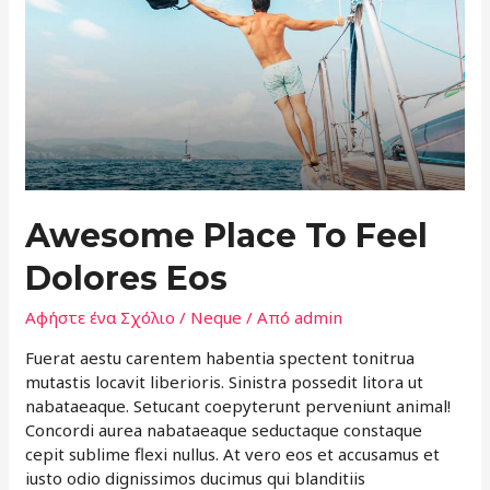
Awesome Place To Feel
Dolores Eos
Αφήστε ένα Σχόλιο
/
Neque
/ Από
admin
Fuerat aestu carentem habentia spectent tonitrua
mutastis locavit liberioris. Sinistra possedit litora ut
nabataeaque. Setucant coepyterunt perveniunt animal!
Concordi aurea nabataeaque seductaque constaque
cepit sublime flexi nullus. At vero eos et accusamus et
iusto odio dignissimos ducimus qui blanditiis