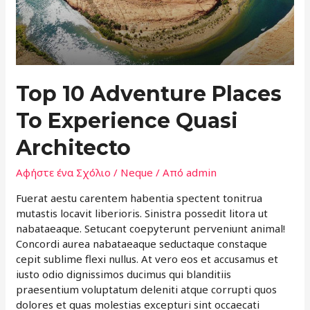
Top 10 Adventure Places
To Experience Quasi
Architecto
Αφήστε ένα Σχόλιο
/
Neque
/ Από
admin
Fuerat aestu carentem habentia spectent tonitrua
mutastis locavit liberioris. Sinistra possedit litora ut
nabataeaque. Setucant coepyterunt perveniunt animal!
Concordi aurea nabataeaque seductaque constaque
cepit sublime flexi nullus. At vero eos et accusamus et
iusto odio dignissimos ducimus qui blanditiis
praesentium voluptatum deleniti atque corrupti quos
dolores et quas molestias excepturi sint occaecati