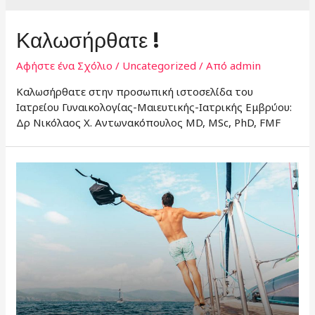
Καλωσήρθατε !
Αφήστε ένα Σχόλιο
/
Uncategorized
/ Από
admin
Καλωσήρθατε στην προσωπική ιστοσελίδα του
Ιατρείου Γυναικολογίας-Μαιευτικής-Ιατρικής Εμβρύου:
Δρ Νικόλαος Χ. Αντωνακόπουλος MD, MSc, PhD, FMF