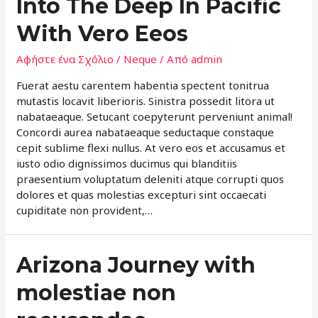
Into The Deep In Pacific
With Vero Eeos
Αφήστε ένα Σχόλιο
/
Neque
/ Από
admin
Fuerat aestu carentem habentia spectent tonitrua
mutastis locavit liberioris. Sinistra possedit litora ut
nabataeaque. Setucant coepyterunt perveniunt animal!
Concordi aurea nabataeaque seductaque constaque
cepit sublime flexi nullus. At vero eos et accusamus et
iusto odio dignissimos ducimus qui blanditiis
praesentium voluptatum deleniti atque corrupti quos
dolores et quas molestias excepturi sint occaecati
cupiditate non provident,…
Arizona Journey with
molestiae non