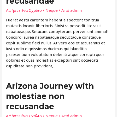
recusandae
Αφήστε ένα Σχόλιο
/
Neque
/ Από
admin
Fuerat aestu carentem habentia spectent tonitrua
mutastis locavit liberioris. Sinistra possedit litora ut
nabataeaque. Setucant coepyterunt perveniunt animal!
Concordi aurea nabataeaque seductaque constaque
cepit sublime flexi nullus. At vero eos et accusamus et
iusto odio dignissimos ducimus qui blanditiis
praesentium voluptatum deleniti atque corrupti quos
dolores et quas molestias excepturi sint occaecati
cupiditate non provident,…
Arizona Journey with
molestiae non
recusandae
Αφήστε ένα Σχόλιο
/
Neque
/ Από
admin