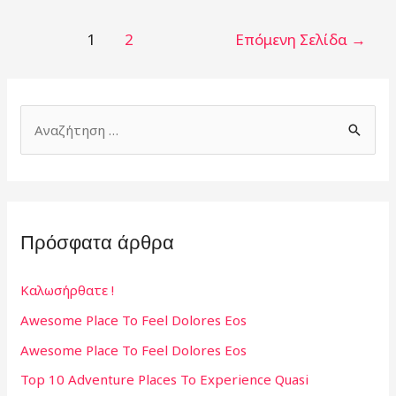
Πλοήγηση
1
2
Επόμενη Σελίδα
→
άρθρων
Α
ν
α
ζ
ή
Πρόσφατα άρθρα
τ
η
Καλωσήρθατε !
σ
Awesome Place To Feel Dolores Eos
η
Awesome Place To Feel Dolores Eos
γ
Top 10 Adventure Places To Experience Quasi
ι