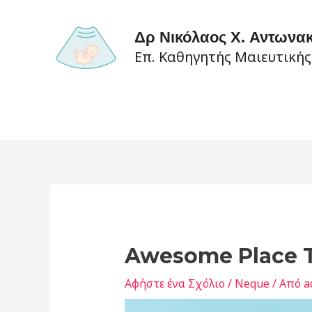
Μετάβαση
στο
Δρ Νικόλαος Χ. Αντων
περιεχόμενο
Επ. Καθηγητής Μαιευτικής
Awesome Place T
Αφήστε ένα Σχόλιο
/
Neque
/ Από
a