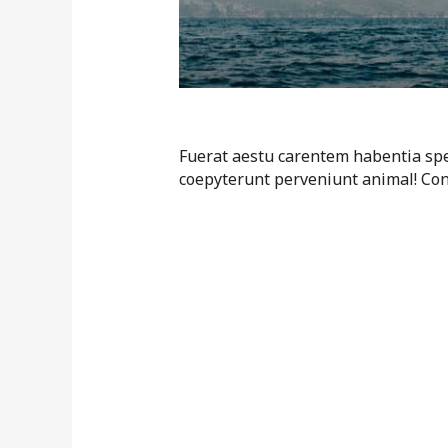
Fuerat aestu carentem habentia spect
coepyterunt perveniunt animal! Con