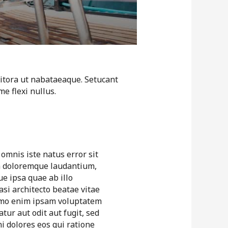
 litora ut nabataeaque. Setucant
e flexi nullus.
 omnis iste natus error sit
 doloremque laudantium,
e ipsa quae ab illo
asi architecto beatae vitae
emo enim ipsam voluptatem
tur aut odit aut fugit, sed
 dolores eos qui ratione