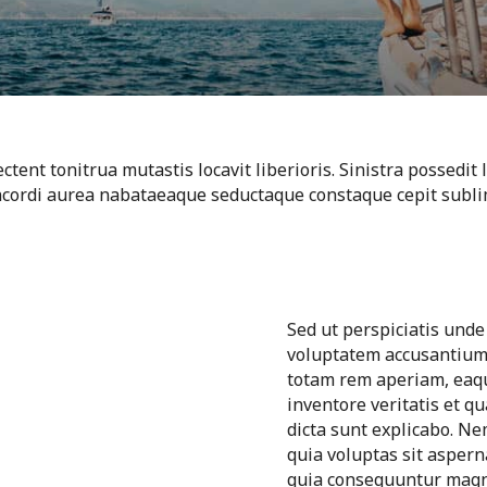
ent tonitrua mutastis locavit liberioris. Sinistra possedit
cordi aurea nabataeaque seductaque constaque cepit sublim
Sed ut perspiciatis unde
voluptatem accusantium
totam rem aperiam, eaqu
inventore veritatis et qu
dicta sunt explicabo. N
quia voluptas sit asperna
quia consequuntur magni